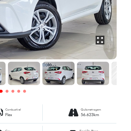
Combustível
Quilometragem
Flex
56.623km
Cor
Final Da Placa