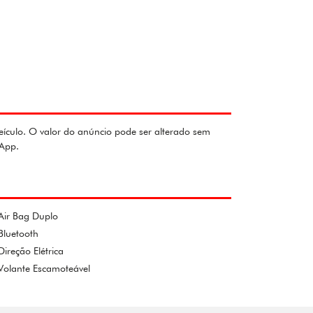
eículo. O valor do anúncio pode ser alterado sem
sApp.
Air Bag Duplo
Bluetooth
Direção Elétrica
Volante Escamoteável