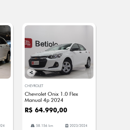
Co
mp
CHEVROLET
arti
Chevrolet Onix 1.0 Flex
lhe
Manual 4p 2024
R$ 64.990,00
024
58.156 km
2023/2024