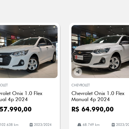
Co
mp
OLET
CHEVROLET
arti
rolet Onix 1.0 Flex
Chevrolet Onix 1.0 Flex
lhe
ual 4p 2024
Manual 4p 2024
57.990,00
R$ 64.990,00
102.638 km
2023/2024
68.749 km
2023/2