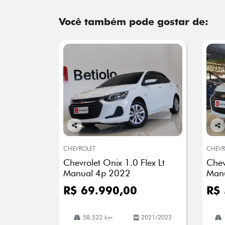
Você também pode gostar de:
Co
Co
mp
mp
CHEVROLET
CHEVR
arti
arti
Chevrolet Onix 1.0 Flex Lt
Chev
lhe
lhe
Manual 4p 2022
Man
R$ 69.990,00
R$ 
58.522 km
2021/2022