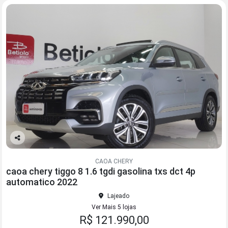
Co
mp
CAOA CHERY
arti
caoa chery tiggo 8 1.6 tgdi gasolina txs dct 4p
lhe
automatico 2022
Lajeado
Ver Mais 5 lojas
R$ 121.990,00