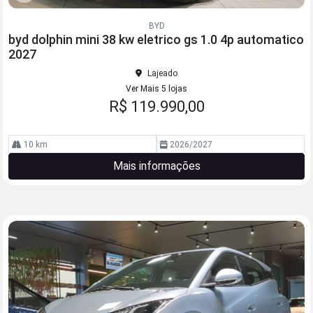
Co
mp
BYD
arti
byd dolphin mini 38 kw eletrico gs 1.0 4p automatico
lhe
2027
Lajeado
Ver Mais 5 lojas
R$ 119.990,00
10 km
2026/2027
Mais informações