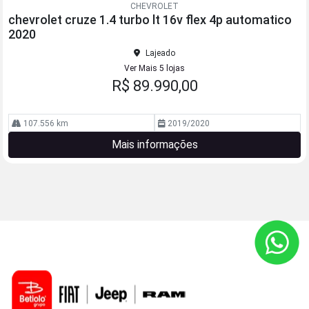
CHEVROLET
arti
chevrolet cruze 1.4 turbo lt 16v flex 4p automatico
lhe
2020
Lajeado
Ver Mais 5 lojas
R$ 89.990,00
107.556 km
2019/2020
Mais informações