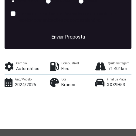
Whatsapp
Telefone
Email
Li e aceito a
Política de Privacidade
e concordo em
receber comunicações da concessionária.
Enviar Proposta
Câmbio
Combustível
Quilometragem
Automático
Flex
71.401km
Ano/Modelo
Cor
Final Da Placa
2024/2025
Branco
XXX9H53