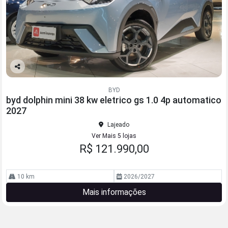
Co
mp
BYD
arti
byd dolphin mini 38 kw eletrico gs 1.0 4p automatico
lhe
2027
Lajeado
Ver Mais 5 lojas
R$ 121.990,00
10 km
2026/2027
Mais informações