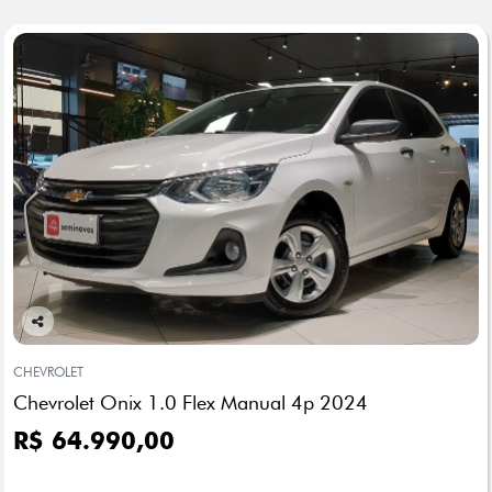
Co
mp
CHEVROLET
arti
Chevrolet Onix 1.0 Flex Manual 4p 2024
lhe
R$ 64.990,00