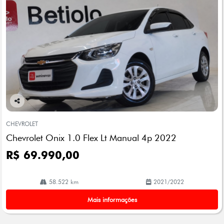
Co
mp
CHEVROLET
arti
Chevrolet Onix 1.0 Flex Lt Manual 4p 2022
lhe
R$ 69.990,00
58.522 km
2021/2022
Mais informações