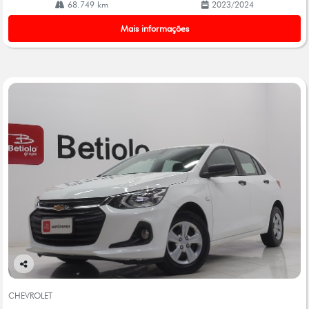
68.749 km
2023/2024
Mais informações
Co
mp
CHEVROLET
arti