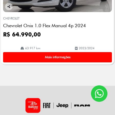
Co
mp
CHEVROLET
arti
Chevrolet Onix 1.0 Flex Manual 4p 2024
lhe
R$ 64.990,00
63.917 km
2023/2024
Mais informações