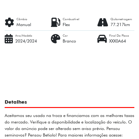
Câmbio
Combustível
Quilometragem
Manual
Flex
77.217km
Ano/Modelo
Cor
Final Da Placa
2024/2024
Branco
XXX0A64
Detalhes
Aceitamos seu usado na troca e financiamos com as melhores taxas
do mercado. Verifique a disponibilidade e localização do veículo. O
valor do anúncio pode ser alterado sem aviso prévio. Pensou
seminovos? Pensou Betiolo! Para maiores informações acesse: