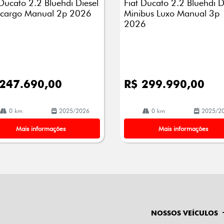
 Ducato 2.2 Bluehdi Diesel
Fiat Ducato 2.2 Bluehdi D
lhe
cargo Manual 2p 2026
Minibus Luxo Manual 3p
2026
 247.690,00
R$ 299.990,00
0 km
2025/2026
0 km
2025/2
Mais informações
Mais informações
NOSSOS VEÍCULOS