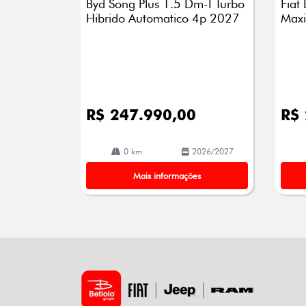
Byd Song Plus 1.5 Dm-I Turbo
Fiat
lhe
lhe
Hibrido Automatico 4p 2027
Maxi
R$ 247.990,00
R$
0 km
2026/2027
Mais informações