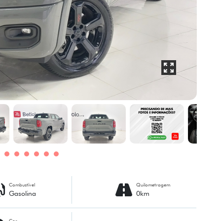
Combustível
Quilometragem
Gasolina
0km
Cor