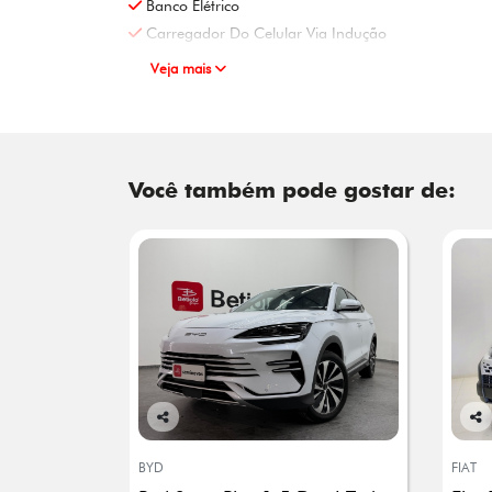
Banco Elétrico
Carregador Do Celular Via Indução
Veja mais
Você também pode gostar de:
Co
Co
mp
mp
BYD
FIAT
arti
arti