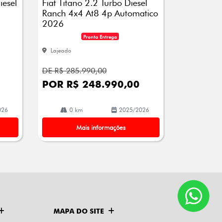
iesel
Fiat Titano 2.2 Turbo Diesel
lhe
Ranch 4x4 At8 4p Automatico
2026
Pronta Entrega
Lajeado
DE R$ 285.990,00
POR R$ 248.990,00
026
0 km
2025/2026
Mais informações
MAPA DO SITE