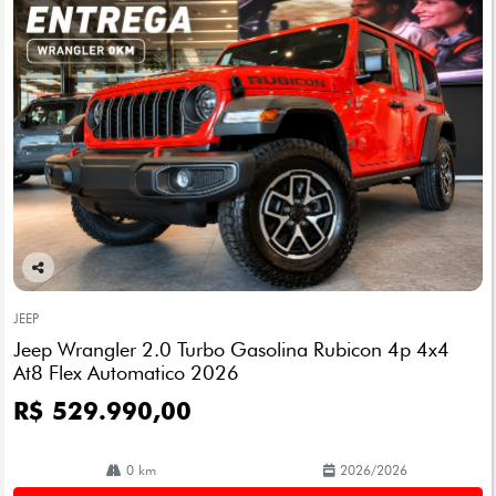
Co
mp
JEEP
arti
Jeep Wrangler 2.0 Turbo Gasolina Rubicon 4p 4x4
lhe
At8 Flex Automatico 2026
R$ 529.990,00
0 km
2026/2026