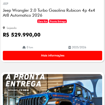
mp
JEEP
arti
Jeep Wrangler 2.0 Turbo Gasolina Rubicon 4p 4x4
lhe
At8 Automatico 2026
Zero Km
Pronta Entrega
Lajeado
R$ 529.990,00
0 km
2025/2026
Mais informações