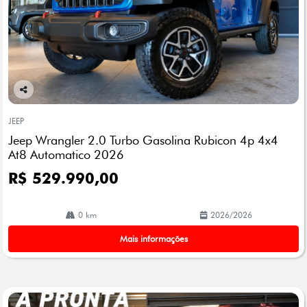
Co
mp
JEEP
arti
Jeep Wrangler 2.0 Turbo Gasolina Rubicon 4p 4x4
lhe
At8 Automatico 2026
R$ 529.990,00
0 km
2026/2026
Mais informações