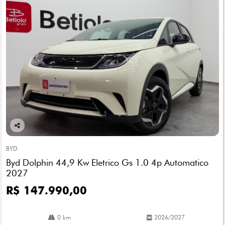
Co
mp
BYD
arti
Byd Dolphin 44,9 Kw Eletrico Gs 1.0 4p Automatico
lhe
2027
R$ 147.990,00
0 km
2026/2027