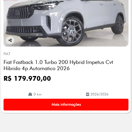
Co
mp
FIAT
arti
Fiat Fastback 1.0 Turbo 200 Hybrid Impetus Cvt
lhe
Hibrido 4p Automatico 2026
R$ 179.970,00
0 km
2026/2026
Mais informações