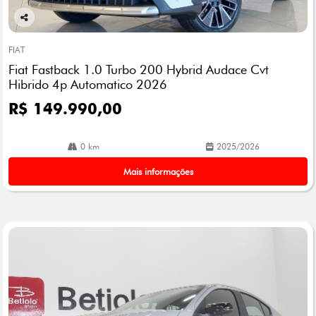
Co
mp
FIAT
arti
Fiat Fastback 1.0 Turbo 200 Hybrid Audace Cvt
lhe
Hibrido 4p Automatico 2026
R$ 149.990,00
0 km
2025/2026
Mais informações