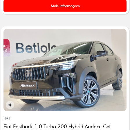
Mais informações
Co
mp
FIAT
arti
Fiat Fastback 1.0 Turbo 200 Hybrid Audace Cvt
lhe