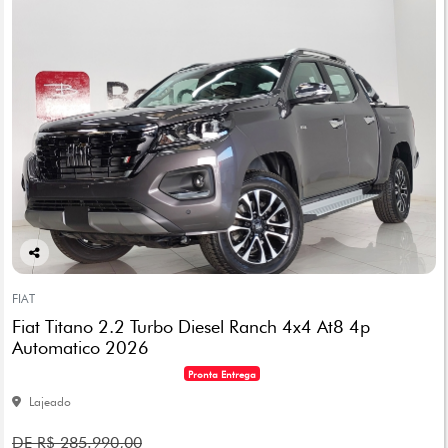
Co
mp
FIAT
arti
Fiat Titano 2.2 Turbo Diesel Ranch 4x4 At8 4p
lhe
Automatico 2026
Pronta Entrega
Lajeado
DE R$ 285.990,00