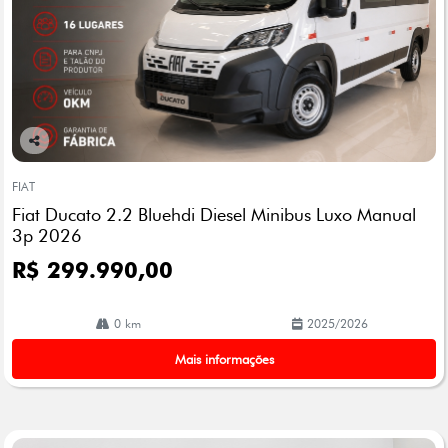
Co
mp
FIAT
arti
Fiat Ducato 2.2 Bluehdi Diesel Minibus Luxo Manual
lhe
3p 2026
R$ 299.990,00
0 km
2025/2026
Mais informações