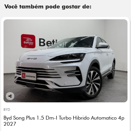
Você também pode gostar de:
Co
mp
BYD
arti
Byd Song Plus 1.5 Dm-I Turbo Hibrido Automatico 4p
lhe
2027