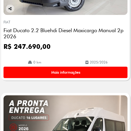
Co
mp
FIAT
arti
Fiat Ducato 2.2 Bluehdi Diesel Maxicargo Manual 2p
lhe
2026
R$ 247.690,00
0 km
2025/2026
Mais informações