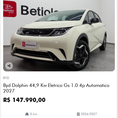
Co
mp
BYD
arti
Byd Dolphin 44,9 Kw Eletrico Gs 1.0 4p Automatico
lhe
2027
R$ 147.990,00
0 km
2026/2027