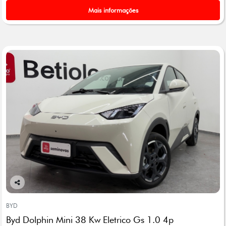
Mais informações
Co
mp
BYD
arti
Byd Dolphin Mini 38 Kw Eletrico Gs 1.0 4p
lhe