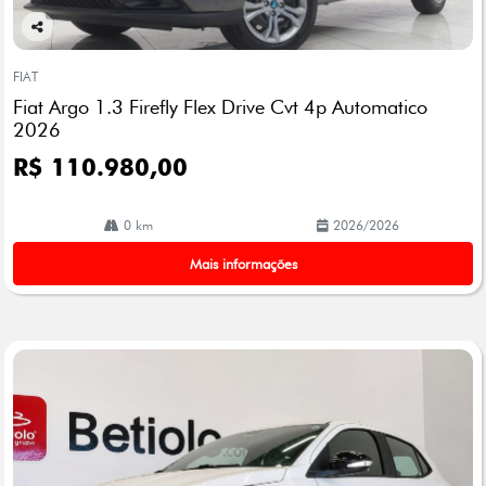
Co
mp
FIAT
arti
Fiat Argo 1.3 Firefly Flex Drive Cvt 4p Automatico
lhe
2026
R$ 110.980,00
0 km
2026/2026
Mais informações