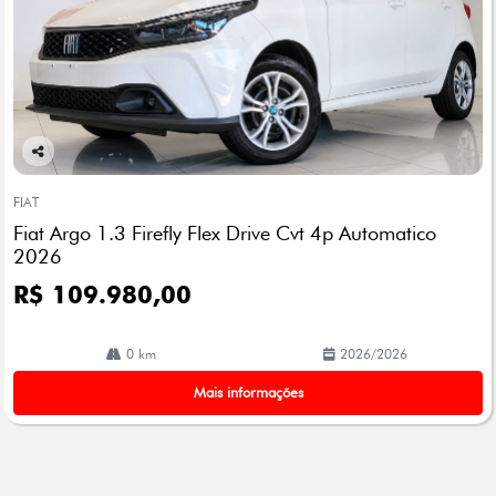
Co
mp
FIAT
arti
Fiat Argo 1.3 Firefly Flex Drive Cvt 4p Automatico
lhe
2026
R$ 109.980,00
0 km
2026/2026
Mais informações