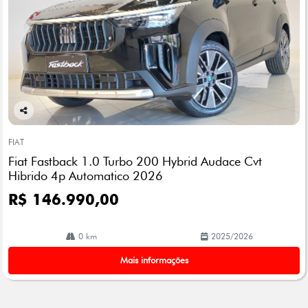
Co
mp
FIAT
arti
Fiat Fastback 1.0 Turbo 200 Hybrid Audace Cvt
lhe
Hibrido 4p Automatico 2026
R$ 146.990,00
0 km
2025/2026
Mais informações