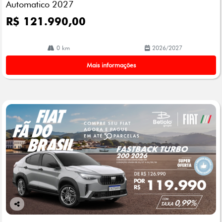
Automatico 2027
R$ 121.990,00
0 km
2026/2027
Mais informações
Co
mp