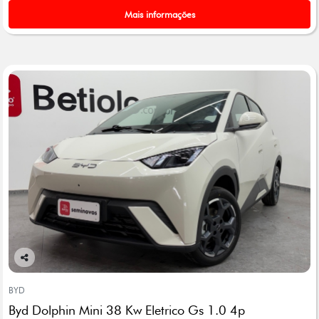
Mais informações
Co
mp
BYD
arti
Byd Dolphin Mini 38 Kw Eletrico Gs 1.0 4p
lhe