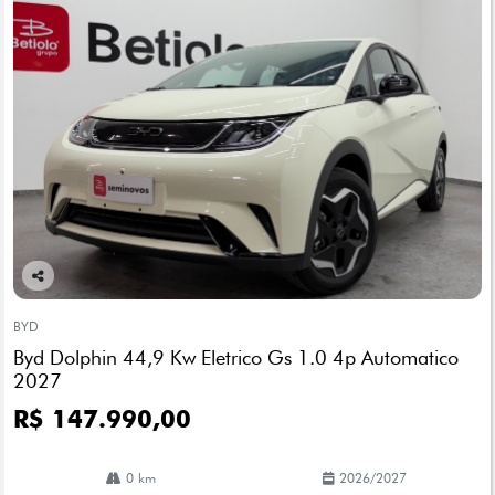
Co
mp
BYD
arti
Byd Dolphin 44,9 Kw Eletrico Gs 1.0 4p Automatico
lhe
2027
R$ 147.990,00
0 km
2026/2027