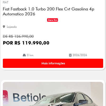
FIAT
arti
Fiat Fastback 1.0 Turbo 200 Flex Cvt Gasolina 4p
lhe
Automatico 2026
Zero Km
Lajeado
DE R$ 126.990,00
POR R$ 119.990,00
0 km
2026/2026
Mais informações