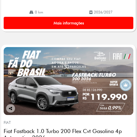
0 km
2026/2027
Mais informações
Co
mp
FIAT
arti
Fiat Fastback 1.0 Turbo 200 Flex Cvt Gasolina 4p
lhe