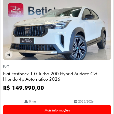
Co
mp
FIAT
arti
Fiat Fastback 1.0 Turbo 200 Hybrid Audace Cvt
lhe
Hibrido 4p Automatico 2026
R$ 149.990,00
0 km
2025/2026
Mais informações