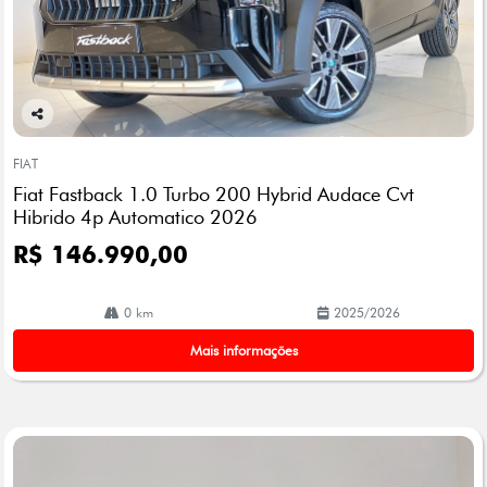
Co
mp
FIAT
arti
Fiat Fastback 1.0 Turbo 200 Hybrid Audace Cvt
lhe
Hibrido 4p Automatico 2026
R$ 146.990,00
0 km
2025/2026
Mais informações