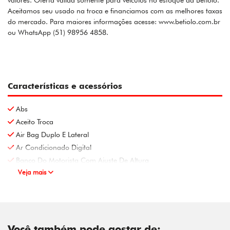
valores. Oferta válida somente para veículos no estoque da Betiolo.
Aceitamos seu usado na troca e financiamos com as melhores taxas
do mercado. Para maiores informações acesse: www.betiolo.com.br
ou WhatsApp (51) 98956 4858.
Características e acessórios
Abs
Aceito Troca
Air Bag Duplo E Lateral
Ar Condicionado Digital
Banco Do Motorista Com Ajuste De Altura
Veja mais
Você também pode gostar de: