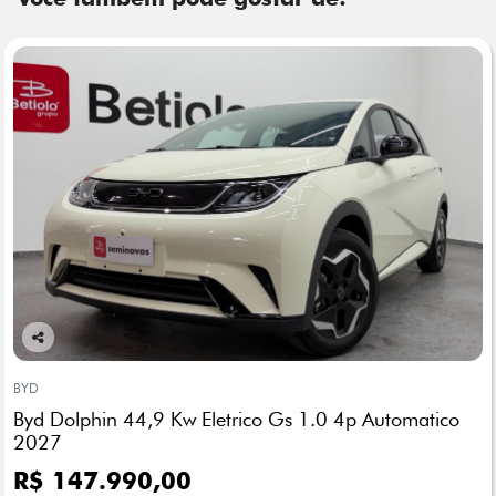
Co
mp
BYD
arti
Byd Dolphin 44,9 Kw Eletrico Gs 1.0 4p Automatico
lhe
2027
R$ 147.990,00