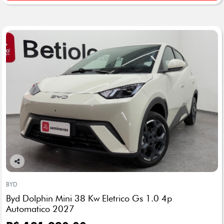
Co
mp
BYD
arti
Byd Dolphin Mini 38 Kw Eletrico Gs 1.0 4p
lhe
Automatico 2027