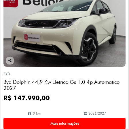
Co
mp
BYD
arti
Byd Dolphin 44,9 Kw Eletrico Gs 1.0 4p Automatico
lhe
2027
R$ 147.990,00
0 km
2026/2027
Mais informações