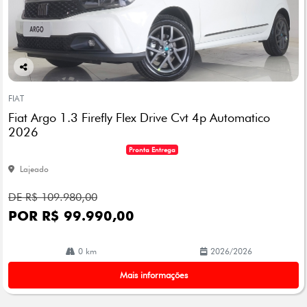
Co
mp
FIAT
arti
Fiat Argo 1.3 Firefly Flex Drive Cvt 4p Automatico
lhe
2026
Pronta Entrega
Lajeado
DE R$ 109.980,00
POR R$ 99.990,00
0 km
2026/2026
Mais informações