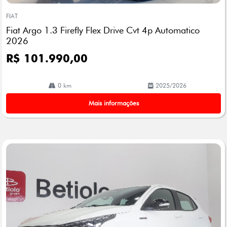
Co
mp
FIAT
arti
Fiat Argo 1.3 Firefly Flex Drive Cvt 4p Automatico
lhe
2026
R$ 101.990,00
0 km
2025/2026
Mais informações