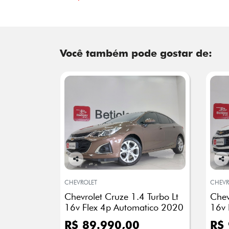
Você também pode gostar de:
Co
Co
mp
mp
CHEVROLET
CHEVR
arti
arti
Chevrolet Cruze 1.4 Turbo Lt
Chev
lhe
lhe
16v Flex 4p Automatico 2020
16v 
R$ 89.990,00
R$ 