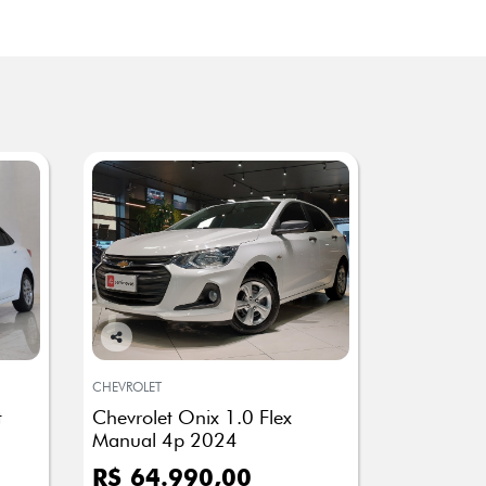
Co
mp
CHEVROLET
arti
t
Chevrolet Onix 1.0 Flex
lhe
Manual 4p 2024
R$ 64.990,00