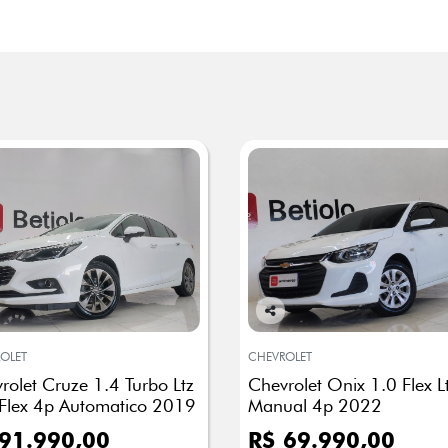
Co
mp
OLET
CHEVROLET
arti
rolet Cruze 1.4 Turbo Ltz
Chevrolet Onix 1.0 Flex L
lhe
Flex 4p Automatico 2019
Manual 4p 2022
91.990,00
R$ 69.990,00