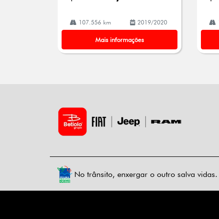
107.556 km
2019/2020
Mais informações
No trânsito, enxergar o outro salva vidas.