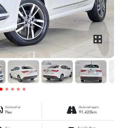
Combustível
Quilometragem
Flex
91.423km
Cor
Final Da Placa