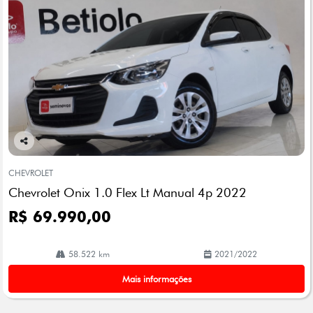
Co
mp
CHEVROLET
arti
Chevrolet Onix 1.0 Flex Lt Manual 4p 2022
lhe
R$ 69.990,00
58.522 km
2021/2022
Mais informações