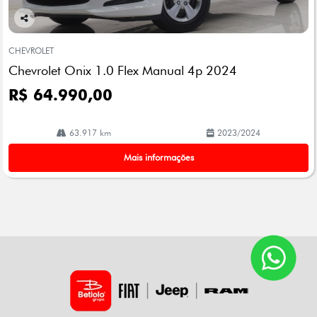
Co
mp
CHEVROLET
arti
Chevrolet Onix 1.0 Flex Manual 4p 2024
lhe
R$ 64.990,00
63.917 km
2023/2024
Mais informações