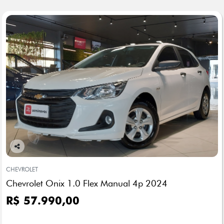
Co
mp
CHEVROLET
arti
Chevrolet Onix 1.0 Flex Manual 4p 2024
lhe
R$ 57.990,00