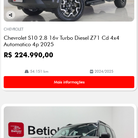
Co
mp
CHEVROLET
arti
Chevrolet S10 2.8 16v Turbo Diesel Z71 Cd 4x4
lhe
Automatico 4p 2025
R$ 224.990,00
54.151 km
2024/2025
Mais informações