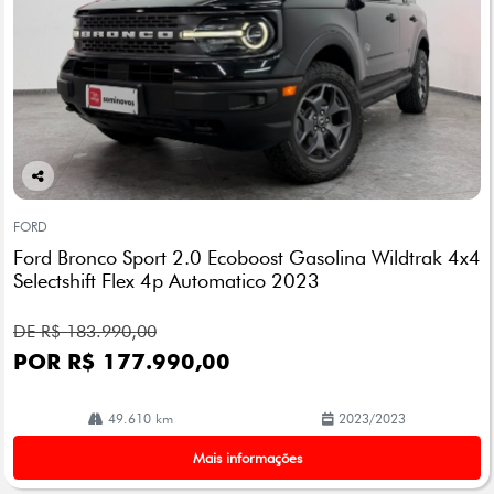
Co
mp
FORD
arti
Ford Bronco Sport 2.0 Ecoboost Gasolina Wildtrak 4x4
lhe
Selectshift Flex 4p Automatico 2023
DE R$ 183.990,00
POR R$ 177.990,00
49.610 km
2023/2023
Mais informações