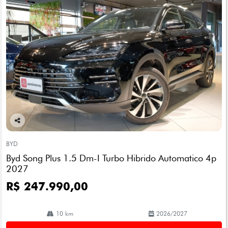
Co
mp
BYD
arti
Byd Song Plus 1.5 Dm-I Turbo Hibrido Automatico 4p
lhe
2027
R$ 247.990,00
10 km
2026/2027