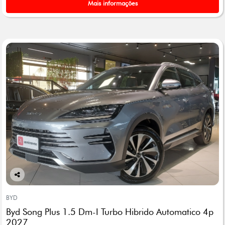
Mais informações
Co
mp
BYD
arti
Byd Song Plus 1.5 Dm-I Turbo Hibrido Automatico 4p
lhe
2027