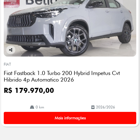
Co
mp
FIAT
arti
Fiat Fastback 1.0 Turbo 200 Hybrid Impetus Cvt
lhe
Hibrido 4p Automatico 2026
R$ 179.970,00
0 km
2026/2026
Mais informações