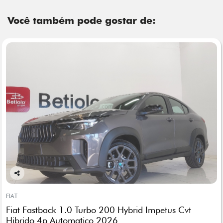
Você também pode gostar de:
Co
mp
FIAT
arti
Fiat Fastback 1.0 Turbo 200 Hybrid Impetus Cvt
lhe
Hibrido 4p Automatico 2026