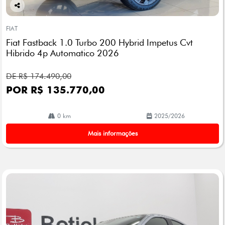
Co
mp
FIAT
arti
Fiat Fastback 1.0 Turbo 200 Hybrid Impetus Cvt
lhe
Hibrido 4p Automatico 2026
DE R$ 174.490,00
POR R$ 135.770,00
0 km
2025/2026
Mais informações