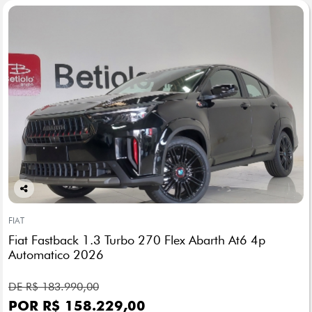
Co
mp
FIAT
arti
Fiat Fastback 1.3 Turbo 270 Flex Abarth At6 4p
lhe
Automatico 2026
DE R$ 183.990,00
POR R$ 158.229,00