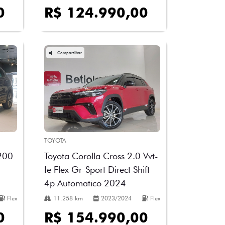
0
R$ 124.990,00
Compartilhar
TOYOTA
 200
Toyota Corolla Cross 2.0 Vvt-
Ie Flex Gr-Sport Direct Shift
4p Automatico 2024
Flex
11.258 km
2023/2024
Flex
0
R$ 154.990,00