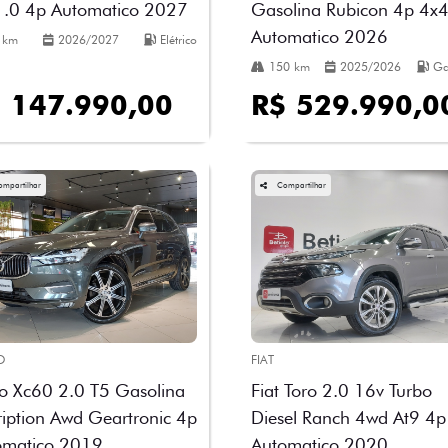
1.0 4p Automatico 2027
Gasolina Rubicon 4p 4x4
Automatico 2026
 km
2026/2027
Elétrico
150 km
2025/2026
Ga
 147.990,00
R$ 529.990,0
ompartilhar
Compartilhar
O
FIAT
o Xc60 2.0 T5 Gasolina
Fiat Toro 2.0 16v Turbo
ription Awd Geartronic 4p
Diesel Ranch 4wd At9 4p
omatico 2019
Automatico 2020