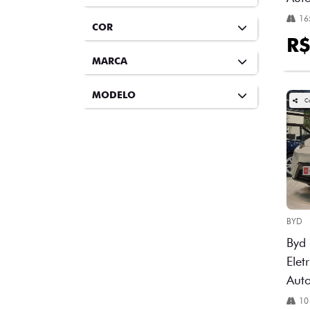
16
COR
R$
MARCA
MODELO
C
BYD
Byd 
Elet
Aut
10