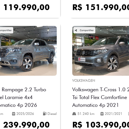
 119.990,00
R$ 151.990,0
ompartilhar
Compartilhar
VOLKSWAGEN
 Rampage 2.2 Turbo
Volkswagen T-Cross 1.0
el Laramie 4x4
Tsi Total Flex Comfortline
omatico 4p 2026
Automatico 4p 2021
km
2025/2026
Diesel
51.240 km
2021/2021
 239.990,00
R$ 103.990,0