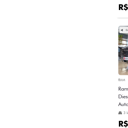
R$
C
RAM
Ram
Dies
Aut
3 
R$