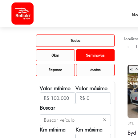
No
Localiza
Todos
‹
1
0km
Seminovos
Repasse
Motos
C
Valor mínimo
Valor máximo
Buscar
BYD
Km mínima
Km máxima
Byd 