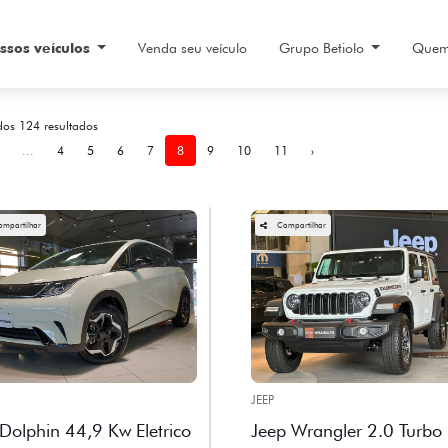
ssos veículos
Venda seu veículo
Grupo Betiolo
Quem
dos 124 resultados
...
4
5
6
7
8
9
10
11
›
ompartilhar
Compartilhar
JEEP
Dolphin 44,9 Kw Eletrico
Jeep Wrangler 2.0 Turbo