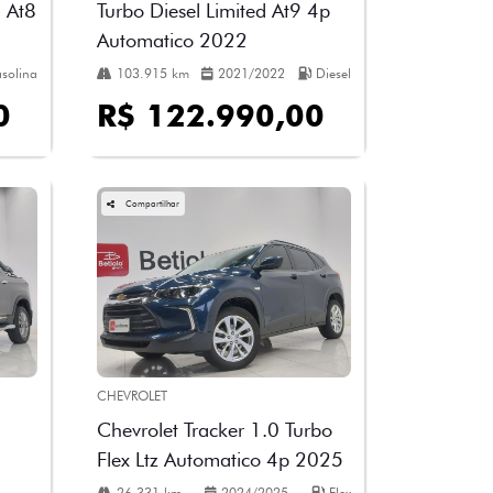
 At8
Turbo Diesel Limited At9 4p
Automatico 2022
solina
103.915 km
2021/2022
Diesel
0
R$ 122.990,00
Compartilhar
CHEVROLET
Chevrolet Tracker 1.0 Turbo
Flex Ltz Automatico 4p 2025
26.331 km
2024/2025
Flex