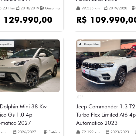
5.231 km
2018/2019
Gasolina
99.535 km
2019/2020
 129.990,00
R$ 109.990,0
ompartilhar
Compartilhar
JEEP
Dolphin Mini 38 Kw
Jeep Commander 1.3 T
rico Gs 1.0 4p
Turbo Flex Limited At6 4p
omatico 2027
Automatico 2023
 km
2026/2027
Elétrico
72.199 km
2023/2023